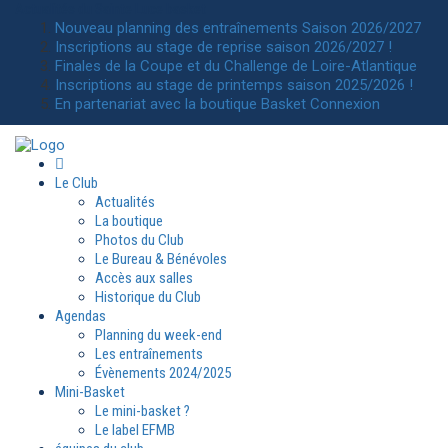
Actualités
du Sainte Luce basket
Nouveau planning des entraînements Saison 2026/2027
Inscriptions au stage de reprise saison 2026/2027 !
Finales de la Coupe et du Challenge de Loire-Atlantique
Inscriptions au stage de printemps saison 2025/2026 !
En partenariat avec la boutique Basket Connexion
Le Club
Actualités
La boutique
Photos du Club
Le Bureau & Bénévoles
Accès aux salles
Historique du Club
Agendas
Planning du week-end
Les entraînements
Évènements 2024/2025
Mini-Basket
Le mini-basket ?
Le label EFMB