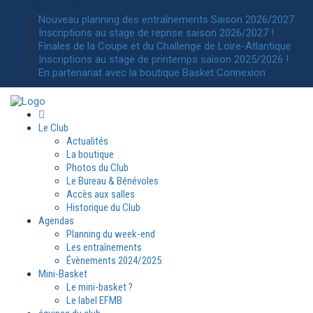
Actualités
du Sainte Luce basket
Nouveau planning des entraînements Saison 2026/2027
Inscriptions au stage de reprise saison 2026/2027 !
Finales de la Coupe et du Challenge de Loire-Atlantique
Inscriptions au stage de printemps saison 2025/2026 !
En partenariat avec la boutique Basket Connexion
Le Club
Actualités
La boutique
Photos du Club
Le Bureau & Bénévoles
Accès aux salles
Historique du Club
Agendas
Planning du week-end
Les entraînements
Évènements 2024/2025
Mini-Basket
Le mini-basket ?
Le label EFMB