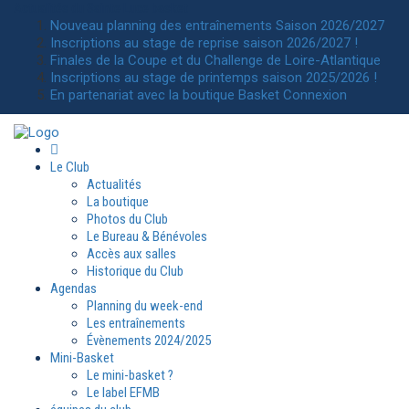
Actualités
du Sainte Luce basket
Nouveau planning des entraînements Saison 2026/2027
Inscriptions au stage de reprise saison 2026/2027 !
Finales de la Coupe et du Challenge de Loire-Atlantique
Inscriptions au stage de printemps saison 2025/2026 !
En partenariat avec la boutique Basket Connexion
Le Club
Actualités
La boutique
Photos du Club
Le Bureau & Bénévoles
Accès aux salles
Historique du Club
Agendas
Planning du week-end
Les entraînements
Évènements 2024/2025
Mini-Basket
Le mini-basket ?
Le label EFMB