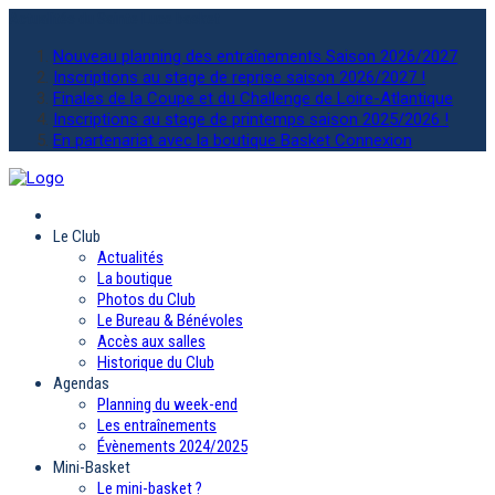
Actualités
du Sainte Luce basket
Nouveau planning des entraînements Saison 2026/2027
Inscriptions au stage de reprise saison 2026/2027 !
Finales de la Coupe et du Challenge de Loire-Atlantique
Inscriptions au stage de printemps saison 2025/2026 !
En partenariat avec la boutique Basket Connexion
Le Club
Actualités
La boutique
Photos du Club
Le Bureau & Bénévoles
Accès aux salles
Historique du Club
Agendas
Planning du week-end
Les entraînements
Évènements 2024/2025
Mini-Basket
Le mini-basket ?