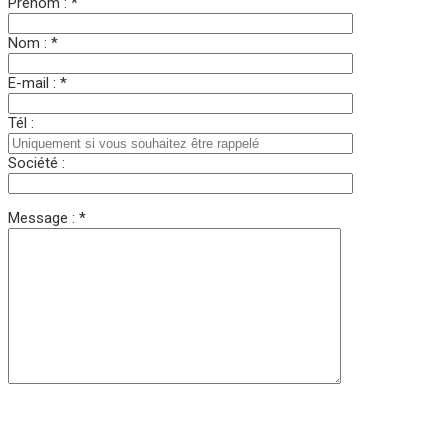
Prénom : *
Nom : *
E-mail : *
Tél :
Société :
Message : *
Veuillez laisser ce champ vide.