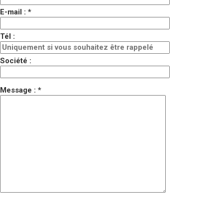
E-mail : *
Tél :
Société :
Message : *
Veuillez laisser ce champ vide.