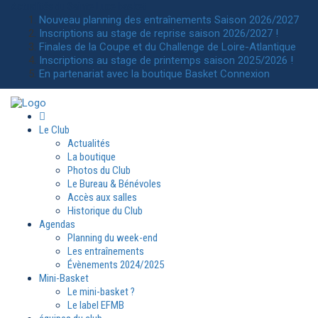
Actualités
du Sainte Luce basket
Nouveau planning des entraînements Saison 2026/2027
Inscriptions au stage de reprise saison 2026/2027 !
Finales de la Coupe et du Challenge de Loire-Atlantique
Inscriptions au stage de printemps saison 2025/2026 !
En partenariat avec la boutique Basket Connexion
Le Club
Actualités
La boutique
Photos du Club
Le Bureau & Bénévoles
Accès aux salles
Historique du Club
Agendas
Planning du week-end
Les entraînements
Évènements 2024/2025
Mini-Basket
Le mini-basket ?
Le label EFMB