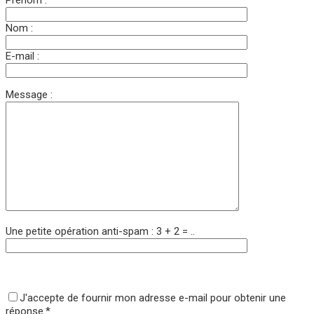
Nom :
E-mail :
Message :
Une petite opération anti-spam : 3 + 2 = ..
Veuillez laisser ce champ vide.
Veuillez laisser ce champ vide.
J'accepte de fournir mon adresse e-mail pour obtenir une
réponse.*