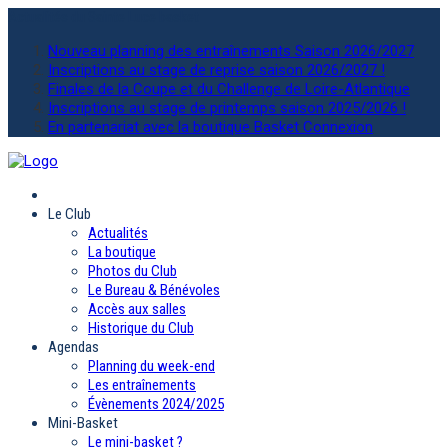
Actualités
du Sainte Luce basket
Nouveau planning des entraînements Saison 2026/2027
Inscriptions au stage de reprise saison 2026/2027 !
Finales de la Coupe et du Challenge de Loire-Atlantique
Inscriptions au stage de printemps saison 2025/2026 !
En partenariat avec la boutique Basket Connexion
Le Club
Actualités
La boutique
Photos du Club
Le Bureau & Bénévoles
Accès aux salles
Historique du Club
Agendas
Planning du week-end
Les entraînements
Évènements 2024/2025
Mini-Basket
Le mini-basket ?