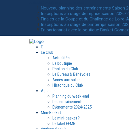
Actualités
du Sainte Luce basket
Nouveau planning des entraînements Saison 
Inscriptions au stage de reprise saison 2026/2
Finales de la Coupe et du Challenge de Loire-A
Inscriptions au stage de printemps saison 202
En partenariat avec la boutique Basket Connex
Le Club
Actualités
La boutique
Photos du Club
Le Bureau & Bénévoles
Accès aux salles
Historique du Club
Agendas
Planning du week-end
Les entraînements
Évènements 2024/2025
Mini-Basket
Le mini-basket ?
Le label EFMB
équipes du club