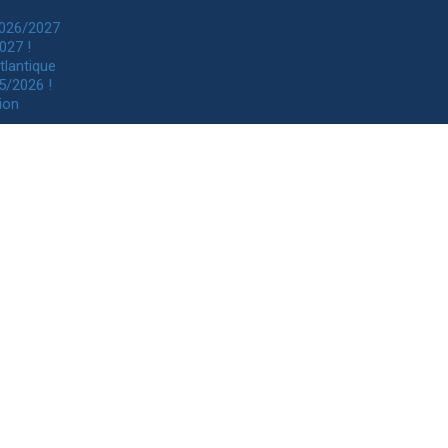
2026/2027
027 !
tlantique
5/2026 !
ion