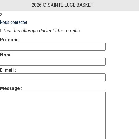
2026 ©
S
AINTE
L
UCE
B
ASKET
x
Nous contacter
Tous les champs doivent être remplis
Prénom :
Nom :
E-mail :
Message :