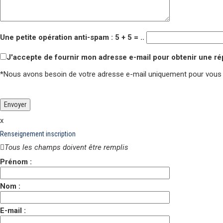
Une petite opération anti-spam : 5 + 5 = ..
J'accepte de fournir mon adresse e-mail pour obtenir une r
*Nous avons besoin de votre adresse e-mail uniquement pour vous
Veuillez laisser ce champ vide.
Veuillez laisser ce champ vide.
x
Renseignement inscription
Tous les champs doivent être remplis
Prénom :
Nom :
E-mail :