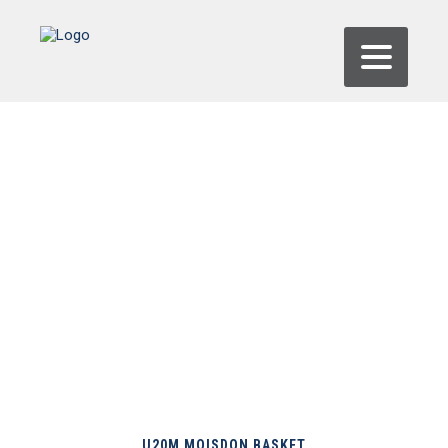
U20M MOISDON BASKET