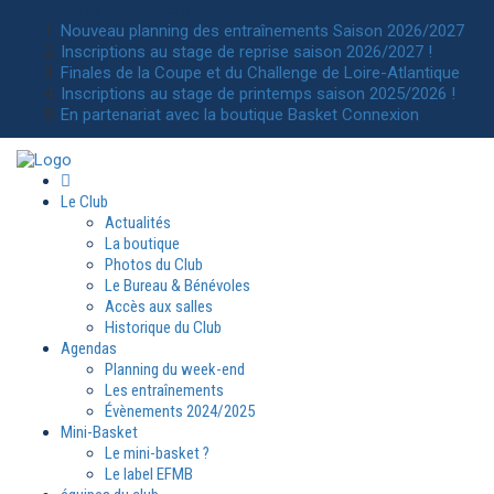
Actualités
du Sainte Luce basket
Nouveau planning des entraînements Saison 2026/2027
Inscriptions au stage de reprise saison 2026/2027 !
Finales de la Coupe et du Challenge de Loire-Atlantique
Inscriptions au stage de printemps saison 2025/2026 !
En partenariat avec la boutique Basket Connexion
Le Club
Actualités
La boutique
Photos du Club
Le Bureau & Bénévoles
Accès aux salles
Historique du Club
Agendas
Planning du week-end
Les entraînements
Évènements 2024/2025
Mini-Basket
Le mini-basket ?
Le label EFMB