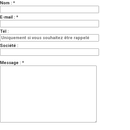
Nom : *
E-mail : *
Tél :
Société :
Message : *