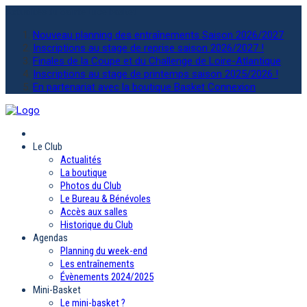
Actualités
du Sainte Luce basket
Nouveau planning des entraînements Saison 2026/2027
Inscriptions au stage de reprise saison 2026/2027 !
Finales de la Coupe et du Challenge de Loire-Atlantique
Inscriptions au stage de printemps saison 2025/2026 !
En partenariat avec la boutique Basket Connexion
Le Club
Actualités
La boutique
Photos du Club
Le Bureau & Bénévoles
Accès aux salles
Historique du Club
Agendas
Planning du week-end
Les entraînements
Évènements 2024/2025
Mini-Basket
Le mini-basket ?