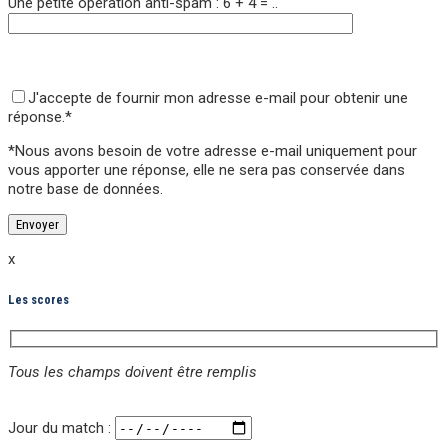
Une petite opération anti-spam : 6 + 4 = ..
Veuillez laisser ce champ vide.
Veuillez laisser ce champ vide.
J'accepte de fournir mon adresse e-mail pour obtenir une
réponse.*
*Nous avons besoin de votre adresse e-mail uniquement pour
vous apporter une réponse,
elle ne sera pas conservée
dans
notre base de données.
x
Les scores
Tous les champs doivent être remplis
Veuillez laisser ce champ vide.
Jour du match :