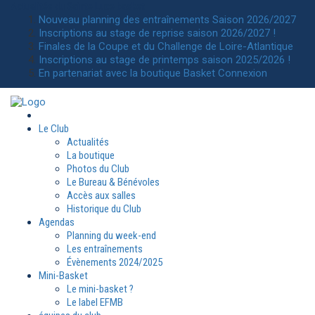
Actualités
du Sainte Luce basket
Nouveau planning des entraînements Saison 2026/2027
Inscriptions au stage de reprise saison 2026/2027 !
Finales de la Coupe et du Challenge de Loire-Atlantique
Inscriptions au stage de printemps saison 2025/2026 !
En partenariat avec la boutique Basket Connexion
Le Club
Actualités
La boutique
Photos du Club
Le Bureau & Bénévoles
Accès aux salles
Historique du Club
Agendas
Planning du week-end
Les entraînements
Évènements 2024/2025
Mini-Basket
Le mini-basket ?
Le label EFMB