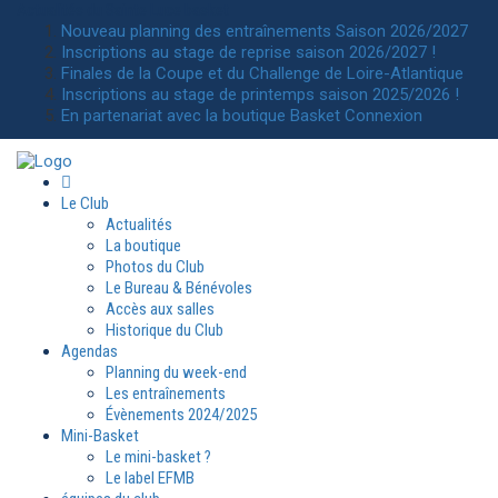
Actualités
du Sainte Luce basket
Nouveau planning des entraînements Saison 2026/2027
Inscriptions au stage de reprise saison 2026/2027 !
Finales de la Coupe et du Challenge de Loire-Atlantique
Inscriptions au stage de printemps saison 2025/2026 !
En partenariat avec la boutique Basket Connexion
Le Club
Actualités
La boutique
Photos du Club
Le Bureau & Bénévoles
Accès aux salles
Historique du Club
Agendas
Planning du week-end
Les entraînements
Évènements 2024/2025
Mini-Basket
Le mini-basket ?
Le label EFMB