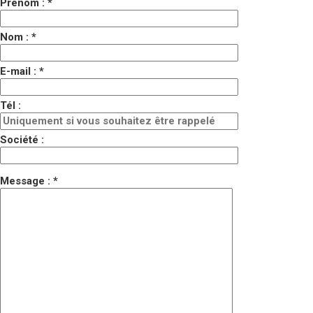
Prénom : *
Nom : *
E-mail : *
Tél :
Société :
Message : *