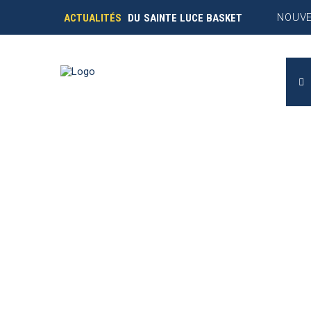
NOUVE
ACTUALITÉS
DU SAINTE LUCE BASKET
INSCR
FINAL
INSCR
EN PA