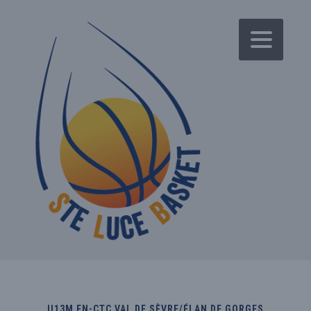
U13M EN-CTC VAL DE SÈVRE/ÉLAN DE GORGES