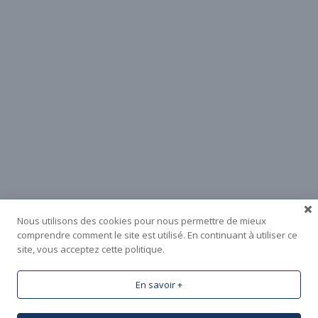
NOTRE ADRESSE
SAINTE LUCE BASKET
9 MAIL DE L'EUROPE
44980 SAINTE-LUCE-SUR-LOIRE
NOUS ENVOYER UN MESSAGE
CONTACT CLUB
INSCRIPTION/RÉINSCRIPTION
SCORES DES DERNIERS MATCHS
DEVENIR PARTENAIRE
POLITIQUE DE CONFIDENTIALITÉ
Nous utilisons des cookies pour nous permettre de mieux
comprendre comment le site est utilisé. En continuant à utiliser ce
site, vous acceptez cette politique.
CLUB DE BASKET DEPUIS 1964
En savoir +