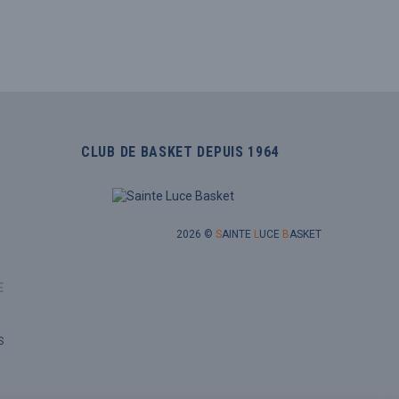
CLUB DE BASKET DEPUIS 1964
2026 ©
S
AINTE
L
UCE
B
ASKET
E
S