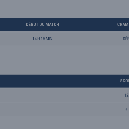
DÉBUT DU MATCH
CHAM
14 H 15 MIN
DÉF
SCO
12
6