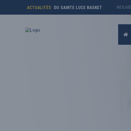
NOUVE
ACTUALITÉS
DU SAINTE LUCE BASKET
INSCR
FINAL
INSCR
EN PA