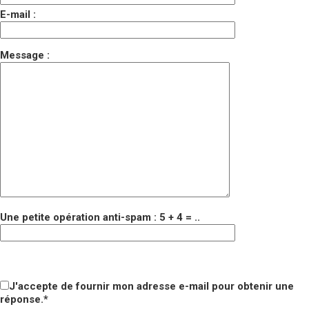
E-mail :
Message :
Une petite opération anti-spam : 5 + 4 = ..
Veuillez laisser ce champ vide.
Veuillez laisser ce champ vide.
J'accepte de fournir mon adresse e-mail pour obtenir une
réponse.*