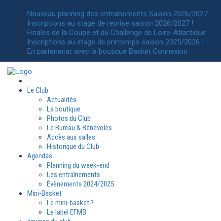
Actualités
du Sainte Luce basket
Nouveau planning des entraînements Saison 2026/2027
Inscriptions au stage de reprise saison 2026/2027 !
Finales de la Coupe et du Challenge de Loire-Atlantique
Inscriptions au stage de printemps saison 2025/2026 !
En partenariat avec la boutique Basket Connexion
Le Club
Actualités
La boutique
Photos du Club
Le Bureau & Bénévoles
Accès aux salles
Historique du Club
Agendas
Planning du week-end
Les entraînements
Évènements 2024/2025
Mini-Basket
Le mini-basket ?
Le label EFMB