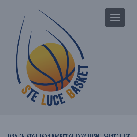
U15M EN-CTC LUÇON BASKET CLUB VS U15M1 SAINTE LUCE