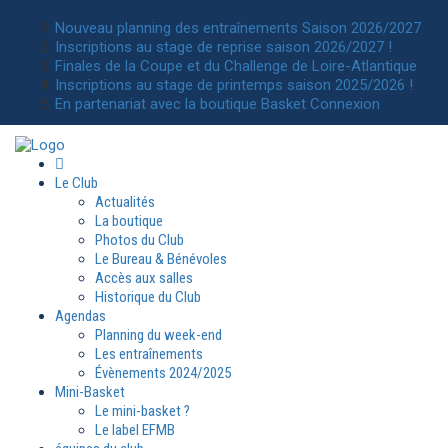
Actualités
du Sainte Luce basket
Nouveau planning des entraînements Saison 2026/2027
Inscriptions au stage de reprise saison 2026/2027 !
Finales de la Coupe et du Challenge de Loire-Atlantique
Inscriptions au stage de printemps saison 2025/2026 !
En partenariat avec la boutique Basket Connexion
Le Club
Actualités
La boutique
Photos du Club
Le Bureau & Bénévoles
Accès aux salles
Historique du Club
Agendas
Planning du week-end
Les entraînements
Évènements 2024/2025
Mini-Basket
Le mini-basket ?
Le label EFMB