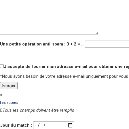
Une petite opération anti-spam : 3 + 2 = ..
Veuillez laisser ce champ vide.
Veuillez laisser ce champ vide.
J'accepte de fournir mon adresse e-mail pour obtenir une r
*Nous avons besoin de votre adresse e-mail uniquement pour vous
x
Les scores
Tous les champs doivent être remplis
Veuillez laisser ce champ vide.
Jour du match :