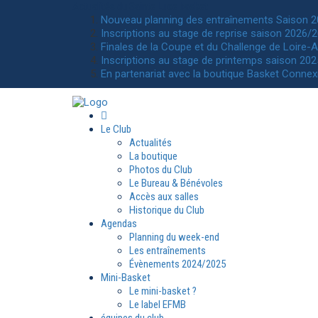
Actualités
du Sainte Luce basket
Nouveau planning des entraînements Saison 
Inscriptions au stage de reprise saison 2026/2
Finales de la Coupe et du Challenge de Loire-A
Inscriptions au stage de printemps saison 202
En partenariat avec la boutique Basket Connex
Le Club
Actualités
La boutique
Photos du Club
Le Bureau & Bénévoles
Accès aux salles
Historique du Club
Agendas
Planning du week-end
Les entraînements
Évènements 2024/2025
Mini-Basket
Le mini-basket ?
Le label EFMB
équipes du club