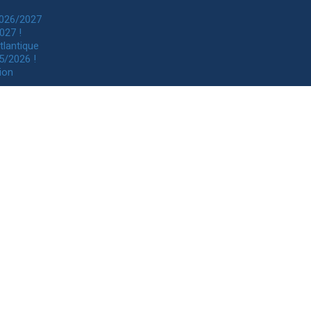
2026/2027
027 !
tlantique
5/2026 !
ion