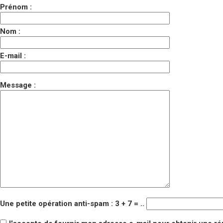
Prénom :
Nom :
E-mail :
Message :
Une petite opération anti-spam : 3 + 7 = ..