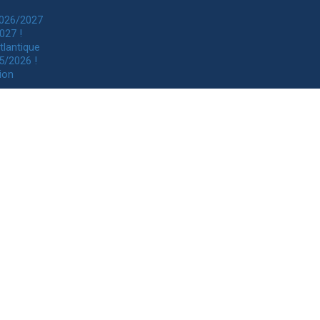
2026/2027
027 !
tlantique
5/2026 !
ion