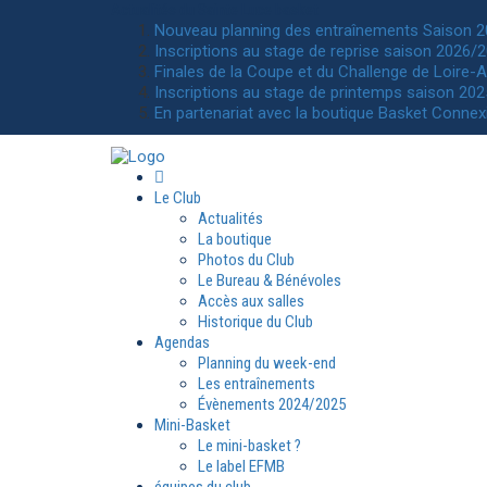
Actualités
du Sainte Luce basket
Nouveau planning des entraînements Saison 
Inscriptions au stage de reprise saison 2026/2
Finales de la Coupe et du Challenge de Loire-A
Inscriptions au stage de printemps saison 202
En partenariat avec la boutique Basket Connex
Le Club
Actualités
La boutique
Photos du Club
Le Bureau & Bénévoles
Accès aux salles
Historique du Club
Agendas
Planning du week-end
Les entraînements
Évènements 2024/2025
Mini-Basket
Le mini-basket ?
Le label EFMB
équipes du club