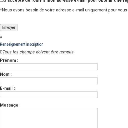
J'accepte de fournir mon adresse e-mail pour obtenir une r
*Nous avons besoin de votre adresse e-mail uniquement pour vous
Veuillez laisser ce champ vide.
Veuillez laisser ce champ vide.
x
Renseignement inscription
Tous les champs doivent être remplis
Prénom :
Nom :
E-mail :
Message :